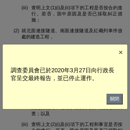
(iii)
查明上文(1)(i)及(ii)項下的工程是否按合約進
行。若否，箇中原因及是否已採取糾正措
施；
(2)
就北面連接隧道、南面連接隧道及紅磡列車停放
處的建造工程，
(i)
就與紥鐵工程或混凝土工程相關的任何問題
×
的事實和情況進行調查，包括但不限於任何
未有為該等工程妥當地進行巡查、監督或備
存文件紀錄的情況；任何未有為該等工程所
調查委員會已於2020年3月27日向行政長
採用的物料妥當地進行測試及為該等測試妥
官呈交最終報告，並已停止運作。
當地備存文件紀錄的情況，以及該等工程中
任何與路政署或建築事務監督所接納的設
計、圖則或繪圖有偏差的情況；
關閉
(ii)
就引起公眾安全或重大工程質量問題方面的
關注的任何工程或事宜的事實和情況進行調
查；以及
(iii)
查明上文(2)(i)及(ii)項下的工程和事宜是否按