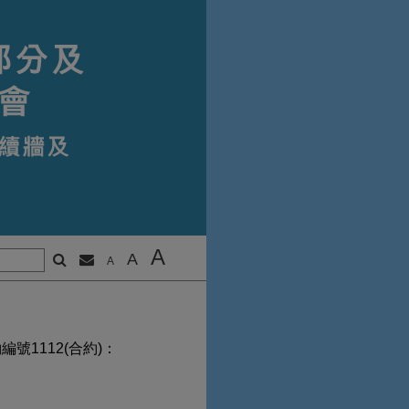
A
A
A
號1112(合約)：