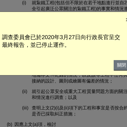
(i)
就紥鐵工程(包括但不限於在若干地點進行並自2
全引起廣泛公眾關注的紥鐵工程)的事實和情況
(ii)
就引起公眾安全方面的關注的任何其他工程的事
(iii)
查明上文(1)(i)及(ii)項下的工程是否按合約
採取糾正措施；
調查委員會已於2020年3月27日向行政長官呈交
最終報告，並已停止運作。
(2)
就北面連接隧道、南面連接隧道及紅磡列車停放處的
(i)
就與紥鐵工程或混凝土工程相關的任何問題的
但不限於任何未有為該等工程妥當地進行巡查
關閉
況；任何未有為該等工程所採用的物料妥當地
地備存文件紀錄的情況，以及該等工程中任何
接納的設計、圖則或繪圖有偏差的情況；
(ii)
就引起公眾安全或重大工程質量問題方面的關
和情況進行調查；以及
(iii)
查明上文(2)(i)及(ii)項下的工程和事宜是否
是否已採取糾正措施；
(b)
因應上文(a)項，檢討